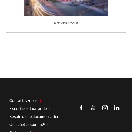
Afficher tout
Contactez-nous
|
Expertise et garantie
|
Besoin d’une documentation
|
Où acheter Corian®
|