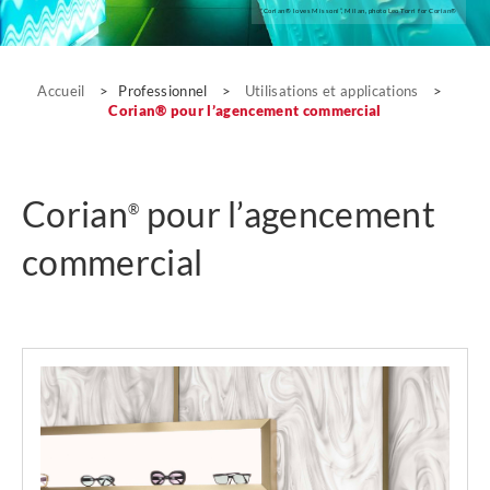
“Corian® loves Missoni”, Milan, photo Leo Torri for Corian®
Utilisations et applications
Accueil
>
Professionnel
>
Utilisations et applications
>
Corian® pour l’agencement commercial
Corian
pour l’agencement
®
commercial