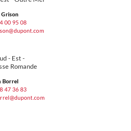
 Grison
4 00 95 08
rison@dupont.com
d - Est -
isse Romande
n Borrel
8 47 36 83
borrel@dupont.com