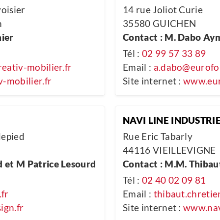
voisier
14 rue Joliot Curie
n
35580 GUICHEN
ier
Contact : M. Dabo Ay
Tél :
02 99 57 33 89
eativ-mobilier.fr
Email :
a.dabo@eurofo
-mobilier.fr
Site internet :
www.eur
NAVI LINE INDUSTRI
depied
Rue Eric Tabarly
44116 VIEILLEVIGNE
 et M Patrice Lesourd
Contact : M.M. Thibau
Tél :
02 40 02 09 81
fr
Email :
thibaut.chreti
ign.fr
Site internet :
www.nav