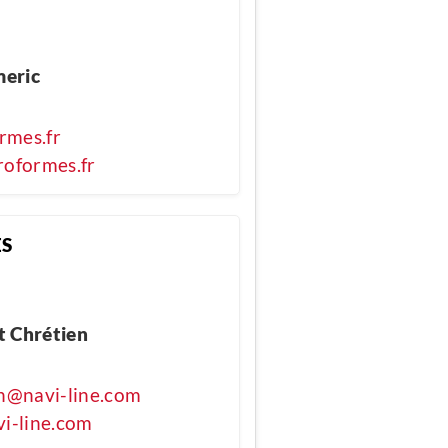
meric
rmes.fr
oformes.fr
ES
t Chrétien
en@navi-line.com
i-line.com