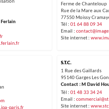
lisation
Ferme de Chanteloup
Rue de la Mare aux C
77550 Moissy Cramay
Ferlain
Tél :
01 64 88 09 34
Email :
contact@image
fr
Site internet :
www.ima
ferlain.fr
S.T.C.
1 Rue des Gaillards
95140 Garges Les Gon
Contact : M David Ho
an
Tél :
01 48 33 34 24
Email :
commercial@st
com
Site internet :
www.stc
ipa-paris.fr