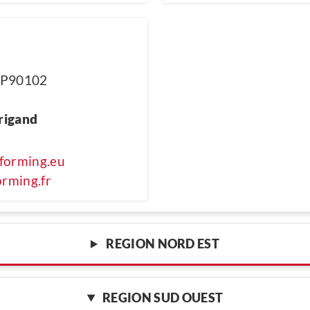
 BP90102
rigand
forming.eu
rming.fr
REGION NORD EST
REGION SUD OUEST