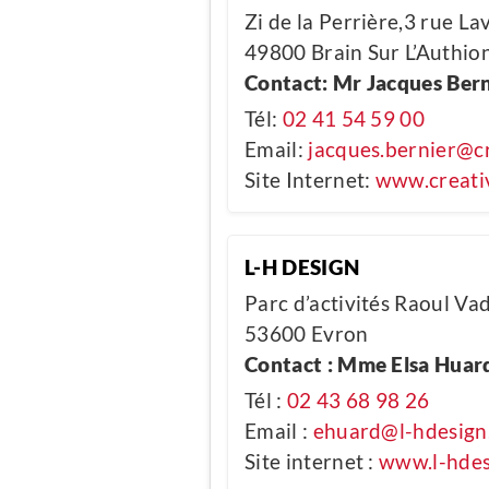
Zi de la Perrière,3 rue La
49800 Brain Sur L’Authio
Contact: Mr Jacques Bern
Tél:
02 41 54 59 00
Email:
jacques.bernier@cr
Site Internet:
www.creativ
L-H DESIGN
Parc d’activités Raoul Va
53600 Evron
Contact : Mme Elsa Huard
Tél :
02 43 68 98 26
Email :
ehuard@l-hdesign.
Site internet :
www.l-hdes