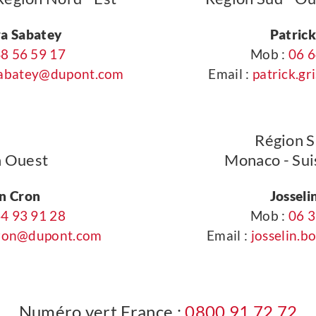
ra Sabatey
Patrick
8 56 59 17
Mob :
06 6
sabatey@dupont.com
Email :
patrick.g
Région Su
n Ouest
Monaco - Su
n Cron
Josseli
4 93 91 28
Mob :
06 3
cron@dupont.com
Email :
josselin.
Numéro vert France :
0800 91 72 72